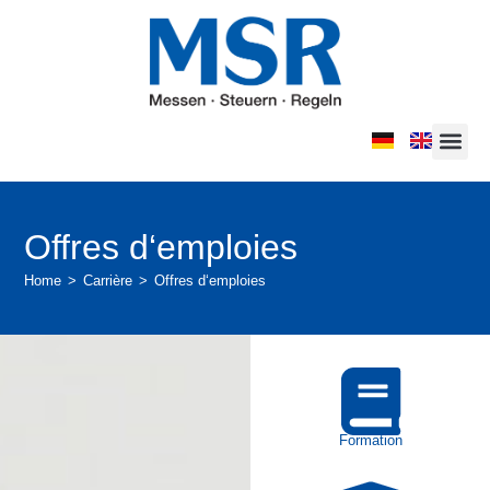
PRISESPREST
Offres d‘emploies
Home
>
Carrière
>
Offres d‘emploies
Formation