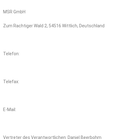
MSR GmbH
Zum Rachtiger Wald 2, 54516 Wittlich, Deutschland
Telefon:
+49 (6571) 9771-0
Telefax:
+49 (6571) 9771-59
E-Mail:
info@msr-schaltanlagen.de
Vertreter des Verantwortlichen: Daniel Beerbohm